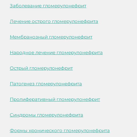
Заболевание гломерулонефрит
Лечение острого гломерулонефрита
Мембранозный гломерулонефрит
Народное лечение гломерулонефрита
Острый гломерулонефрит
Патогенез гломерулонефрита
Пролиферативный гломерулонефрит
Синдромы гломерулонефрита
Формы хронического гломерулонефрита