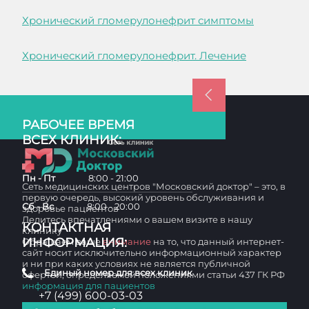
Хронический гломерулонефрит симптомы
Хронический гломерулонефрит. Лечение
РАБОЧЕЕ ВРЕМЯ
ВСЕХ КЛИНИК:
Пн - Пт
8:00 - 21:00
Сеть медицинских центров "Московский доктор" – это, в
первую очередь, высокий уровень обслуживания и
Сб - Вс
8:00 - 20:00
здоровье пациентов
Делитесь впечатлениями о вашем визите в нашу
КОНТАКТНАЯ
клинику
ИНФОРМАЦИЯ:
Обращаем ваше
внимание
на то, что данный интернет-
сайт носит исключительно информационный характер
и ни при каких условиях не является публичной
Единый номер для всех клиник
офертой, определяемой положениями статьи 437 ГК РФ
информация для пациентов
+7 (499) 600-03-03