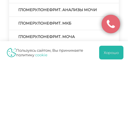
ГЛОМЕРУЛОНЕФРИТ. АНАЛИЗЫ МОЧИ
ГЛОМЕРУЛОНЕФРИТ. МКБ
ГЛОМЕРУЛОНЕФРИТ. МОЧА
ГЛОМЕРУЛОНЕФРИТ. НЕФРОТИЧЕСКАЯ
Пользуясь сайтом, Вы принимаете
Хорошо
ФОРМА
политику
cookie
ГЛОМЕРУЛОНЕФРИТ: СИМПТОМАТИКА,
ТАКТИКА ЛЕЧЕНИЯ
ГРИБКОВЫЙ УРЕТРИТ У МУЖЧИН ЛЕЧЕНИЕ
ДВУСТОРОННИЙ НЕФРОЛИТИАЗ
ДИАБЕТИЧЕСКАЯ НЕФРОПАТИЯ
ДИАБЕТИЧЕСКАЯ НЕФРОПАТИЯ: