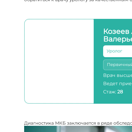
Козеев
Валерь
Уролог
Первичны
Врач высше
Ведет прие
Стаж:
28
Диагностика МКБ заключается в ряде обслед