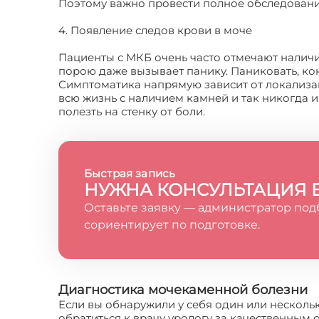
Поэтому важно провести полное обследовани
4. Появление следов крови в моче
Пациенты с МКБ очень часто отмечают наличие
порою даже вызывает панику. Паниковать, кон
Симптоматика напрямую зависит от локализац
всю жизнь с наличием камней и так никогда и
полезть на стенку от боли.
Быстрая запись
НУЖНА КОНСУЛЬТАЦИЯ 
Оставьте заявку — администратор под
сориентирует по подготовке.
Диагностика мочекаменной болезни
Если вы обнаружили у себя один или нескол
обратиться к врачу урологу за качественным