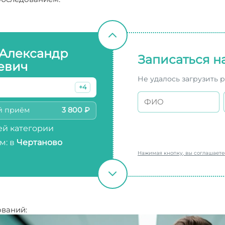
 Александр
Записаться н
евич
Не удалось загрузить 
+4
й приём
3 800 ₽
й категории
м: в
Чертаново
Нажимая кнопку, вы соглашает
ований: