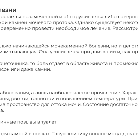
лезни
 остается незамеченной и обнаруживается либо соверш
кой камней мочевого протока. Однако существует неко
своевременно провести необходимое лечение. Рассмотри
лько начинающейся мочекаменной болезни, но и целог
 изматывающая. Она усиливается при движении и, как пр
очеточника, то боль отдает в область живота и промежн
сок или даже камни.
заболевания, а лишь наиболее частое проявление. Харак
ицы, рвотой, тошнотой и повышением температуры. При
ив пространство для оттока мочи. Состояние достаточно
а.
чинные позывы в туалет
для камней в почках. Такую клинику вполне могут дават