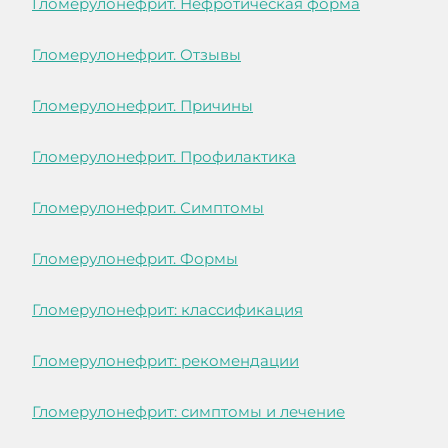
Гломерулонефрит. Нефротическая форма
Гломерулонефрит. Отзывы
Гломерулонефрит. Причины
Гломерулонефрит. Профилактика
Гломерулонефрит. Симптомы
Гломерулонефрит. Формы
Гломерулонефрит: классификация
Гломерулонефрит: рекомендации
Гломерулонефрит: симптомы и лечение