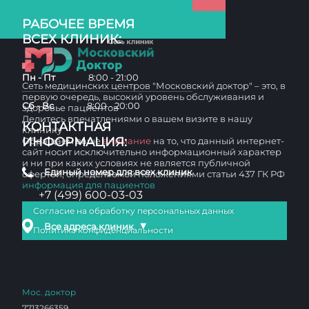
РАБОЧЕЕ ВРЕМЯ
ВСЕХ КЛИНИК:
Пн - Пт
8:00 - 21:00
Сеть медицинских центров "Московский доктор" – это, в
первую очередь, высокий уровень обслуживания и
Сб - Вс
8:00 - 20:00
здоровье пациентов
Делитесь впечатлениями о вашем визите в нашу
КОНТАКТНАЯ
клинику
ИНФОРМАЦИЯ:
Обращаем ваше
внимание
на то, что данный интернет-
сайт носит исключительно информационный характер
и ни при каких условиях не является публичной
Единый номер для всех клиник
офертой, определяемой положениями статьи 437 ГК РФ
информация для пациентов
+7 (499) 600-03-03
Согласие на обработку персональных данных
▼
Все адреса клиник
Политика конфиденциальности
Мос. доктор
7713266359