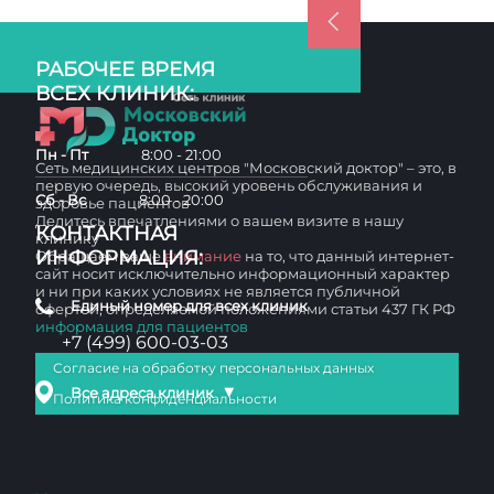
РАБОЧЕЕ ВРЕМЯ
ВСЕХ КЛИНИК:
Пн - Пт
8:00 - 21:00
Сеть медицинских центров "Московский доктор" – это, в
первую очередь, высокий уровень обслуживания и
Сб - Вс
8:00 - 20:00
здоровье пациентов
Делитесь впечатлениями о вашем визите в нашу
КОНТАКТНАЯ
клинику
ИНФОРМАЦИЯ:
Обращаем ваше
внимание
на то, что данный интернет-
сайт носит исключительно информационный характер
и ни при каких условиях не является публичной
Единый номер для всех клиник
офертой, определяемой положениями статьи 437 ГК РФ
информация для пациентов
+7 (499) 600-03-03
Согласие на обработку персональных данных
▼
Все адреса клиник
Политика конфиденциальности