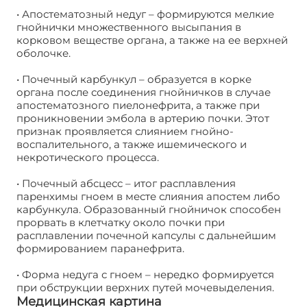
• Апостематозный недуг – формируются мелкие
гнойнички множественного высыпания в
корковом веществе органа, а также на ее верхней
оболочке.
• Почечный карбункул – образуется в корке
органа после соединения гнойничков в случае
апостематозного пиелонефрита, а также при
проникновении эмбола в артерию почки. Этот
признак проявляется слиянием гнойно-
воспалительного, а также ишемического и
некротического процесса.
• Почечный абсцесс – итог расплавления
паренхимы гноем в месте слияния апостем либо
карбункула. Образованный гнойничок способен
прорвать в клетчатку около почки при
расплавлении почечной капсулы с дальнейшим
формированием паранефрита.
• Форма недуга с гноем – нередко формируется
при обструкции верхних путей мочевыделения.
Медицинская картина