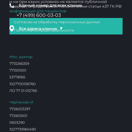
и ни при каких условиях не является публичной
Единый номер для всех клиник
офертой, определяемой положениями статьи 437 ГК РФ
информация для пациентов
+7 (499) 600-03-03
Согласие на обработку персональных данных
▼
Все адреса клиник
Политика конфиденциальности
Мос. доктор
7713266359
771301001
53778165
1027700136760
ЛО 77 01 012765
Чертаново И
7726023297
772601001
0603290
1027739180490