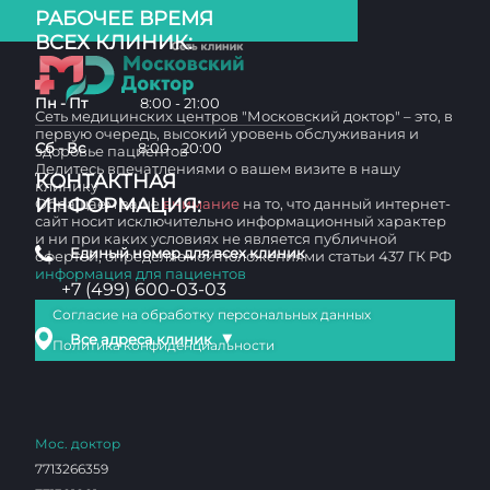
РАБОЧЕЕ ВРЕМЯ
ВСЕХ КЛИНИК:
Пн - Пт
8:00 - 21:00
Сеть медицинских центров "Московский доктор" – это, в
первую очередь, высокий уровень обслуживания и
Сб - Вс
8:00 - 20:00
здоровье пациентов
Делитесь впечатлениями о вашем визите в нашу
КОНТАКТНАЯ
клинику
ИНФОРМАЦИЯ:
Обращаем ваше
внимание
на то, что данный интернет-
сайт носит исключительно информационный характер
и ни при каких условиях не является публичной
Единый номер для всех клиник
офертой, определяемой положениями статьи 437 ГК РФ
информация для пациентов
+7 (499) 600-03-03
Согласие на обработку персональных данных
▼
Все адреса клиник
Политика конфиденциальности
Мос. доктор
7713266359