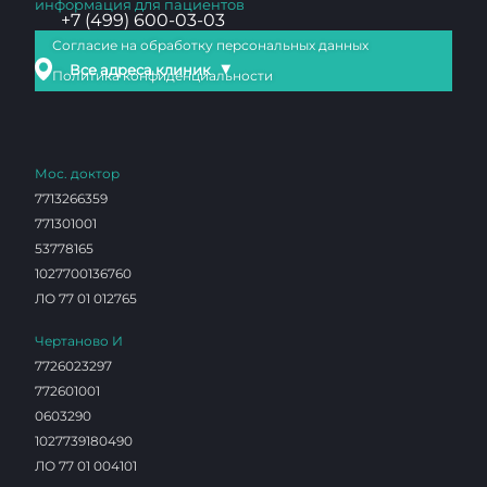
информация для пациентов
+7 (499) 600-03-03
Согласие на обработку персональных данных
▼
Все адреса клиник
Политика конфиденциальности
Мос. доктор
7713266359
771301001
53778165
1027700136760
ЛО 77 01 012765
Чертаново И
7726023297
772601001
0603290
1027739180490
ЛО 77 01 004101