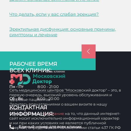
Что делать, если у вас слабая эрекция?
Эректильная дисфункция: основные причины,
симптомы и лечение
РАБОЧЕЕ ВРЕМЯ
ВСЕХ КЛИНИК:
Пн - Пт
8:00 - 21:00
Сеть медицинских центров "Московский доктор" – это, в
первую очередь, высокий уровень обслуживания и
Сб - Вс
8:00 - 20:00
здоровье пациентов
Делитесь впечатлениями о вашем визите в нашу
КОНТАКТНАЯ
клинику
ИНФОРМАЦИЯ:
Обращаем ваше
внимание
на то, что данный интернет-
сайт носит исключительно информационный характер
и ни при каких условиях не является публичной
Единый номер для всех клиник
офертой, определяемой положениями статьи 437 ГК РФ