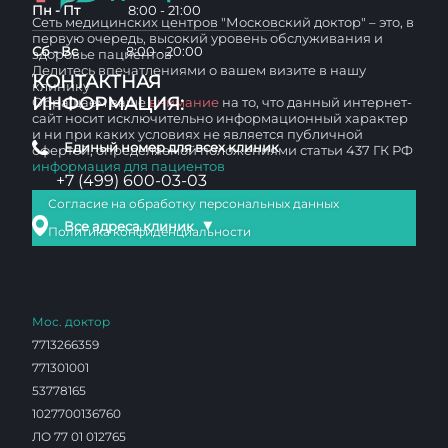
Пн - Пт
8:00 - 21:00
Сеть медицинских центров "Московский доктор" – это, в
первую очередь, высокий уровень обслуживания и
Сб - Вс
8:00 - 20:00
здоровье пациентов
Делитесь впечатлениями о вашем визите в нашу
КОНТАКТНАЯ
клинику
ИНФОРМАЦИЯ:
Обращаем ваше
внимание
на то, что данный интернет-
сайт носит исключительно информационный характер
и ни при каких условиях не является публичной
Единый номер для всех клиник
офертой, определяемой положениями статьи 437 ГК РФ
информация для пациентов
+7 (499) 600-03-03
Согласие на обработку персональных данных
▼
Все адреса клиник
Политика конфиденциальности
Мос. доктор
7713266359
771301001
53778165
1027700136760
ЛО 77 01 012765