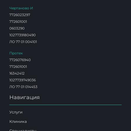
Чертаново И
7726023297
772601001
0603290
1027739180490
ЛО 77 01 004101
Протек
7726076940
772601001
16342412
1027739749036
ЛО 77 01 014453
Навигация
Услуги
Клиника
Специалисты