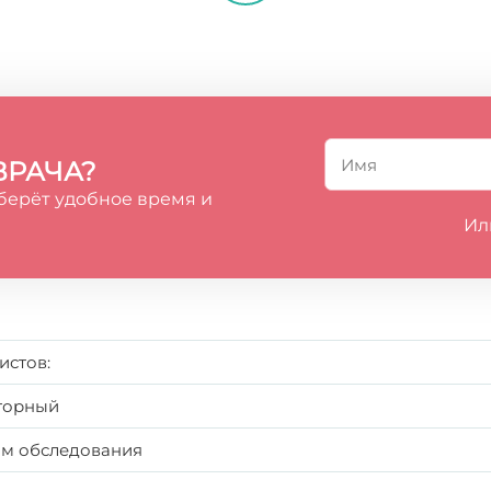
ВРАЧА?
берёт удобное время и
Ил
истов:
аторный
там обследования