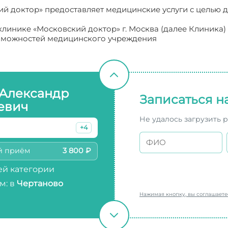
й доктор» предоставляет медицинские услуги с целью 
линике «Московский доктор» г. Москва (далее Клиника)
озможностей медицинского учреждения
 Александр
Записаться н
евич
Не удалось загрузить 
+4
й приём
3 800 ₽
й категории
м: в
Чертаново
Нажимая кнопку, вы соглашает