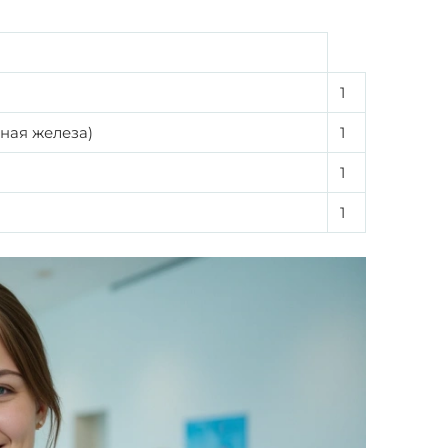
1
ная железа)
1
1
1