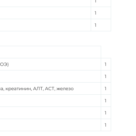
1
1
1
СОЭ)
1
1
, креатинин, АЛТ, АСТ, железо
1
1
1
1