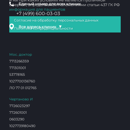
и ни при каких условиях не является публичной
Единый номер для всех клиник
офертой, определяемой положениями статьи 437 ГК РФ
информация для пациентов
+7 (499) 600-03-03
Согласие на обработку персональных данных
▼
Все адреса клиник
Политика конфиденциальности
Мос. доктор
7713266359
771301001
53778165
1027700136760
ЛО 77 01 012765
Чертаново И
7726023297
772601001
0603290
1027739180490