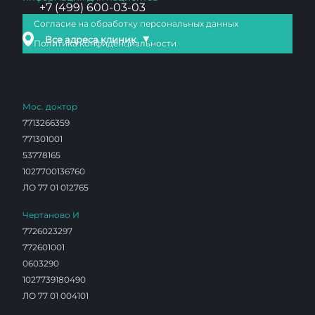
+7 (499) 600-03-03
Согласие на обработку персональных данных
▼
Все адреса клиник
Политика конфиденциальности
Мос. доктор
7713266359
771301001
53778165
1027700136760
ЛО 77 01 012765
Чертаново И
7726023297
772601001
0603290
1027739180490
ЛО 77 01 004101