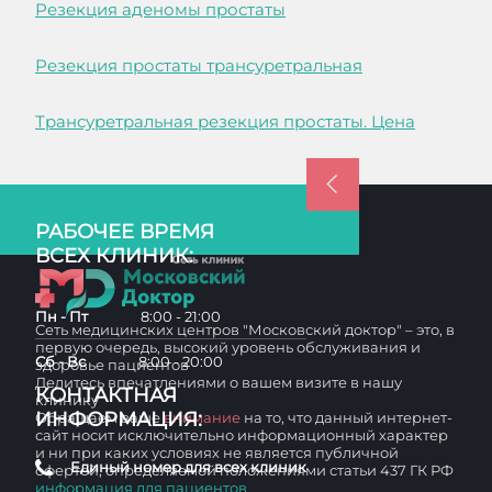
Резекция аденомы простаты
Резекция простаты трансуретральная
Трансуретральная резекция простаты. Цена
РАБОЧЕЕ ВРЕМЯ
ВСЕХ КЛИНИК:
Пн - Пт
8:00 - 21:00
Сеть медицинских центров "Московский доктор" – это, в
первую очередь, высокий уровень обслуживания и
Сб - Вс
8:00 - 20:00
здоровье пациентов
Делитесь впечатлениями о вашем визите в нашу
КОНТАКТНАЯ
клинику
ИНФОРМАЦИЯ:
Обращаем ваше
внимание
на то, что данный интернет-
сайт носит исключительно информационный характер
и ни при каких условиях не является публичной
Единый номер для всех клиник
офертой, определяемой положениями статьи 437 ГК РФ
информация для пациентов