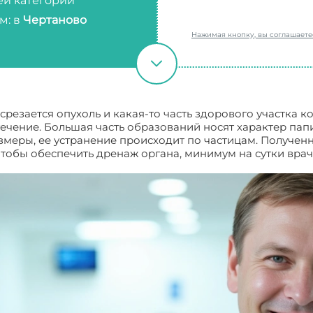
й категории
м: в
Чертаново
Нажимая кнопку, вы соглашает
срезается опухоль и какая-то часть здорового участка к
чение. Большая часть образований носят характер папил
змеры, ее устранение происходит по частицам. Получен
тобы обеспечить дренаж органа, минимум на сутки врач 