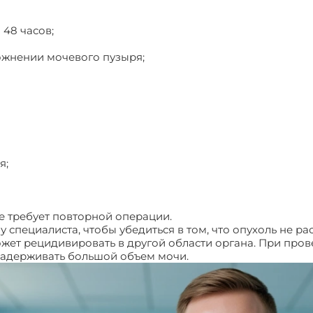
 48 часов;
ожнении мочевого пузыря;
я;
е требует повторной операции.
пециалиста, чтобы убедиться в том, что опухоль не рас
жет рецидивировать в другой области органа. При про
задерживать большой объем мочи.
ТУР мочевого пузыря