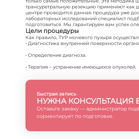
только самые положительные. Эта методика 
трансуретральную резекцию применяют как д
центре проводится данная процедура уже до
лабораторных исследований специалист подби
подготовиться. Мы гарантируем вам успех оп
Цели процедуры
Как правило, ТУР мочевого пузыря осуществл
• Диагностика внутренней поверхности орган
• Определение диагноза.
• Терапия – устранение имеющихся опухолей.
Быстрая запись
НУЖНА КОНСУЛЬТАЦИЯ 
Оставьте заявку — администратор под
сориентирует по подготовке.