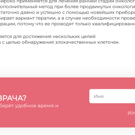
широко применяется для лечения ранней стадии онколог
ополнительный метод при более продвинутых онкологи
статочно давно и успешно с помощью новейших прибор
рает вариант терапии, а в случае необходимости прове
ерации, потому что ее проводят только квалифицирован
яется для достижения нескольких целей:
а с целью обнаружения злокачественных клеточек.
ВРАЧА?
берёт удобное время и
Ил