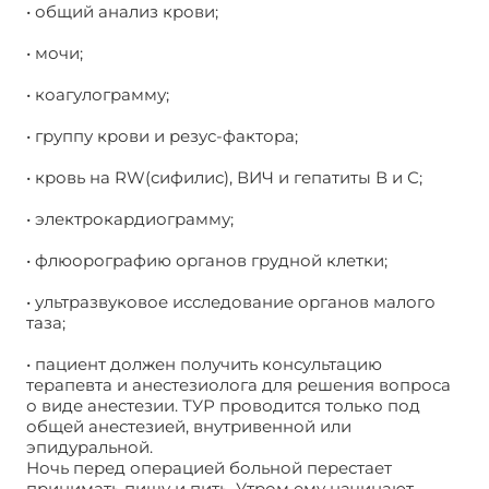
• общий анализ крови;
• мочи;
• коагулограмму;
• группу крови и резус-фактора;
• кровь на RW(сифилис), ВИЧ и гепатиты В и С;
• электрокардиограмму;
• флюорографию органов грудной клетки;
• ультразвуковое исследование органов малого
таза;
• пациент должен получить консультацию
терапевта и анестезиолога для решения вопроса
о виде анестезии. ТУР проводится только под
общей анестезией, внутривенной или
эпидуральной.
Ночь перед операцией больной перестает
принимать пищу и пить. Утром ему начинают