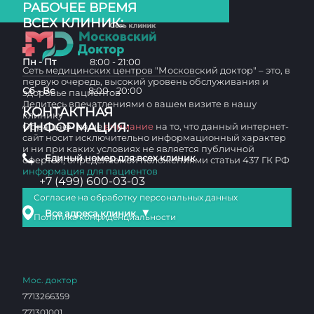
РАБОЧЕЕ ВРЕМЯ
ВСЕХ КЛИНИК:
Пн - Пт
8:00 - 21:00
Сеть медицинских центров "Московский доктор" – это, в
первую очередь, высокий уровень обслуживания и
Сб - Вс
8:00 - 20:00
здоровье пациентов
Делитесь впечатлениями о вашем визите в нашу
КОНТАКТНАЯ
клинику
ИНФОРМАЦИЯ:
Обращаем ваше
внимание
на то, что данный интернет-
сайт носит исключительно информационный характер
и ни при каких условиях не является публичной
Единый номер для всех клиник
офертой, определяемой положениями статьи 437 ГК РФ
информация для пациентов
+7 (499) 600-03-03
Согласие на обработку персональных данных
▼
Все адреса клиник
Политика конфиденциальности
Мос. доктор
7713266359
771301001