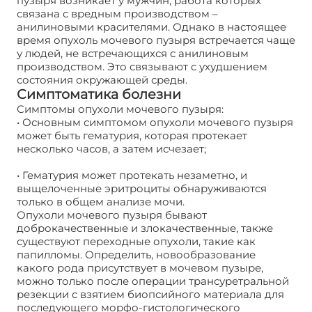
пузыря возникает у мужчин, работа которых
связана с вредным производством –
анилиновыми красителями. Однако в настоящее
время опухоль мочевого пузыря встречается чаще
у людей, не встречающихся с анилиновым
производством. Это связывают с ухудшением
состояния окружающей среды.
Симптоматика болезни
Симптомы опухоли мочевого пузыря:
• Основным симптомом опухоли мочевого пузыря
может быть гематурия, которая протекает
несколько часов, а затем исчезает;
• Гематурия может протекать незаметно, и
выщелоченные эритроциты обнаруживаются
только в общем анализе мочи.
Опухоли мочевого пузыря бывают
доброкачественные и злокачественные, также
существуют переходные опухоли, такие как
папилломы. Определить, новообразование
какого рода присутствует в мочевом пузыре,
можно только после операции трансуретральной
резекции с взятием биопсийного материала для
последующего морфо-гистологического