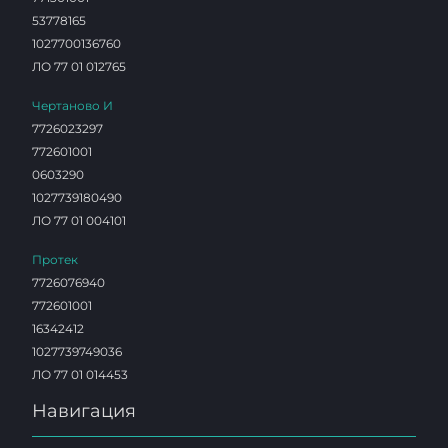
53778165
1027700136760
ЛО 77 01 012765
Чертаново И
7726023297
772601001
0603290
1027739180490
ЛО 77 01 004101
Протек
7726076940
772601001
16342412
1027739749036
ЛО 77 01 014453
Навигация