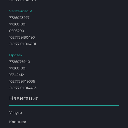
Чертаново И
7726023297
772601001
0603290
1027739180490
ЛО 77 01 004101
Протек
7726076940
772601001
16342412
1027739749036
ЛО 77 01 014453
Навигация
Услуги
Клиника