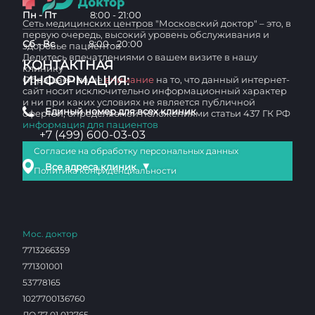
Пн - Пт
8:00 - 21:00
Сеть медицинских центров "Московский доктор" – это, в
первую очередь, высокий уровень обслуживания и
Сб - Вс
8:00 - 20:00
здоровье пациентов
Делитесь впечатлениями о вашем визите в нашу
КОНТАКТНАЯ
клинику
ИНФОРМАЦИЯ:
Обращаем ваше
внимание
на то, что данный интернет-
сайт носит исключительно информационный характер
и ни при каких условиях не является публичной
Единый номер для всех клиник
офертой, определяемой положениями статьи 437 ГК РФ
информация для пациентов
+7 (499) 600-03-03
Согласие на обработку персональных данных
▼
Все адреса клиник
Политика конфиденциальности
Мос. доктор
7713266359
771301001
53778165
1027700136760
ЛО 77 01 012765