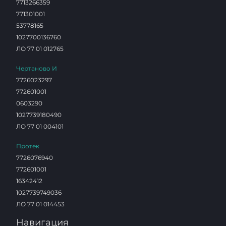
7713266359
771301001
53778165
1027700136760
ЛО 77 01 012765
Чертаново И
7726023297
772601001
0603290
1027739180490
ЛО 77 01 004101
Протек
7726076940
772601001
16342412
1027739749036
ЛО 77 01 014453
Навигация