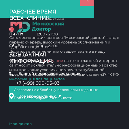
РАБОЧЕЕ ВРЕМЯ
ВСЕХ КЛИНИК:
Пн - Пт
8:00 - 21:00
Сеть медицинских центров "Московский доктор" – это, в
первую очередь, высокий уровень обслуживания и
Сб - Вс
8:00 - 20:00
здоровье пациентов
Делитесь впечатлениями о вашем визите в нашу
КОНТАКТНАЯ
клинику
ИНФОРМАЦИЯ:
Обращаем ваше
внимание
на то, что данный интернет-
сайт носит исключительно информационный характер
и ни при каких условиях не является публичной
Единый номер для всех клиник
офертой, определяемой положениями статьи 437 ГК РФ
информация для пациентов
+7 (499) 600-03-03
Согласие на обработку персональных данных
▼
Все адреса клиник
Политика конфиденциальности
Мос. доктор