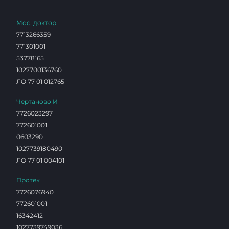
Мос. доктор
7713266359
771301001
53778165
1027700136760
ЛО 77 01 012765
Чертаново И
7726023297
772601001
0603290
1027739180490
ЛО 77 01 004101
Протек
7726076940
772601001
16342412
1027739749036