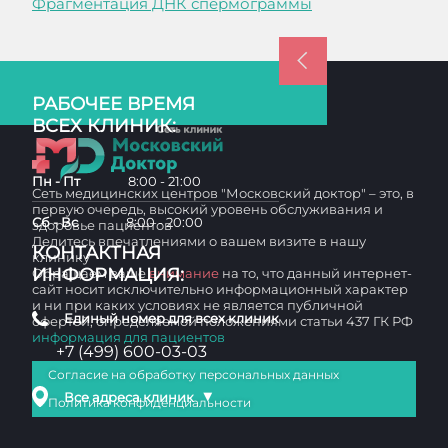
Фрагментация ДНК спермограммы
РАБОЧЕЕ ВРЕМЯ
ВСЕХ КЛИНИК:
Пн - Пт
8:00 - 21:00
Сеть медицинских центров "Московский доктор" – это, в
первую очередь, высокий уровень обслуживания и
Сб - Вс
8:00 - 20:00
здоровье пациентов
Делитесь впечатлениями о вашем визите в нашу
КОНТАКТНАЯ
клинику
ИНФОРМАЦИЯ:
Обращаем ваше
внимание
на то, что данный интернет-
сайт носит исключительно информационный характер
и ни при каких условиях не является публичной
Единый номер для всех клиник
офертой, определяемой положениями статьи 437 ГК РФ
информация для пациентов
+7 (499) 600-03-03
Согласие на обработку персональных данных
▼
Все адреса клиник
Политика конфиденциальности