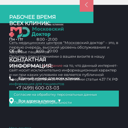
РАБОЧЕЕ ВРЕМЯ
ВСЕХ КЛИНИК:
Пн - Пт
8:00 - 21:00
Сеть медицинских центров "Московский доктор" – это, в
первую очередь, высокий уровень обслуживания и
Сб - Вс
8:00 - 20:00
здоровье пациентов
Делитесь впечатлениями о вашем визите в нашу
КОНТАКТНАЯ
клинику
ИНФОРМАЦИЯ:
Обращаем ваше
внимание
на то, что данный интернет-
сайт носит исключительно информационный характер
и ни при каких условиях не является публичной
Единый номер для всех клиник
офертой, определяемой положениями статьи 437 ГК РФ
информация для пациентов
+7 (499) 600-03-03
Согласие на обработку персональных данных
▼
Все адреса клиник
Политика конфиденциальности