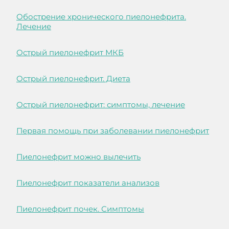
Обострение хронического пиелонефрита.
Лечение
Острый пиелонефрит МКБ
Острый пиелонефрит. Диета
Острый пиелонефрит: симптомы, лечение
Первая помощь при заболевании пиелонефрит
Пиелонефрит можно вылечить
Пиелонефрит показатели анализов
Пиелонефрит почек. Симптомы