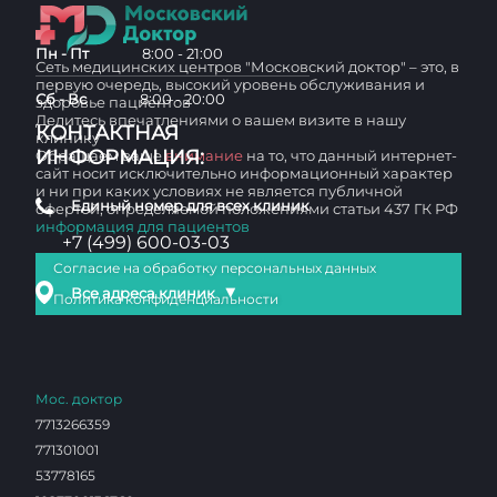
Пн - Пт
8:00 - 21:00
Сеть медицинских центров "Московский доктор" – это, в
первую очередь, высокий уровень обслуживания и
Сб - Вс
8:00 - 20:00
здоровье пациентов
Делитесь впечатлениями о вашем визите в нашу
КОНТАКТНАЯ
клинику
ИНФОРМАЦИЯ:
Обращаем ваше
внимание
на то, что данный интернет-
сайт носит исключительно информационный характер
и ни при каких условиях не является публичной
Единый номер для всех клиник
офертой, определяемой положениями статьи 437 ГК РФ
информация для пациентов
+7 (499) 600-03-03
Согласие на обработку персональных данных
▼
Все адреса клиник
Политика конфиденциальности
Мос. доктор
7713266359
771301001
53778165