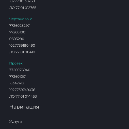
1027700136760
ЛО 77 01 012765
Чертаново И
7726023297
772601001
0603290
1027739180490
ЛО 77 01 004101
Протек
7726076940
772601001
16342412
1027739749036
ЛО 77 01 014453
Навигация
Услуги