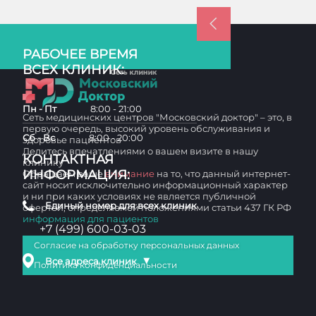
РАБОЧЕЕ ВРЕМЯ
ВСЕХ КЛИНИК:
Пн - Пт
8:00 - 21:00
Сеть медицинских центров "Московский доктор" – это, в
первую очередь, высокий уровень обслуживания и
Сб - Вс
8:00 - 20:00
здоровье пациентов
Делитесь впечатлениями о вашем визите в нашу
КОНТАКТНАЯ
клинику
ИНФОРМАЦИЯ:
Обращаем ваше
внимание
на то, что данный интернет-
сайт носит исключительно информационный характер
и ни при каких условиях не является публичной
Единый номер для всех клиник
офертой, определяемой положениями статьи 437 ГК РФ
информация для пациентов
+7 (499) 600-03-03
Согласие на обработку персональных данных
▼
Все адреса клиник
Политика конфиденциальности