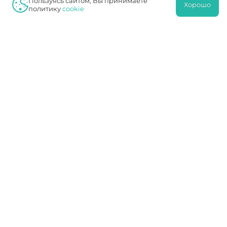
Пользуясь сайтом, Вы принимаете
Хорошо
ФОРМА
политику
cookie
ГЛОМЕРУЛОНЕФРИТ: СИМПТОМАТИКА,
ТАКТИКА ЛЕЧЕНИЯ
ГРИБКОВЫЙ УРЕТРИТ У МУЖЧИН ЛЕЧЕНИЕ
ДВУСТОРОННИЙ НЕФРОЛИТИАЗ
ДИАБЕТИЧЕСКАЯ НЕФРОПАТИЯ
ДИАБЕТИЧЕСКАЯ НЕФРОПАТИЯ:
СИМПТОМЫ
ДИАГНОСТИКА И ЛЕЧЕНИЕ ПРОСТАТИТА
ДИАГНОСТИКА, СИМПТОМЫ И ЛЕЧЕНИЕ
ЦИСТИТА
ЕСТЬ ЛИ ВЫХОД ПРИ ДИАГНОЗЕ ЦИРРОЗ
ПЕЧЕНИ?